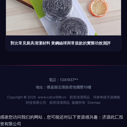
對比常見廚具清潔材料 黃鋼絲球與常規款的實際功效測評
電話：1341937**
地址：獲嘉縣北環路君悅國際10樓
Copyright © 2026
www.cdzw998.cn
廚房清潔用品
河南奇跡天使網絡
科技有限公司
廚房清潔用品
版權所有
Sitemap
感谢您访问我们的网站，您可能还对以下资源感兴趣：济源此匚投
资有限公司