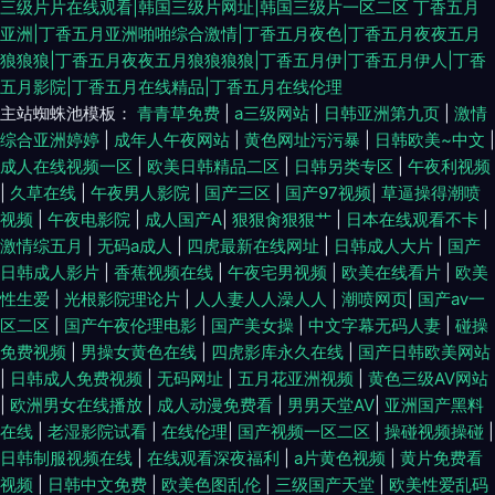
三级片片在线观看|韩国三级片网址|韩国三级片一区二区
丁香五月
亚洲|丁香五月亚洲啪啪综合激情|丁香五月夜色|丁香五月夜夜五月
狼狼狼|丁香五月夜夜五月狼狼狼狼|丁香五月伊|丁香五月伊人|丁香
五月影院|丁香五月在线精品|丁香五月在线伦理
主站蜘蛛池模板：
青青草免费
|
a三级网站
|
日韩亚洲第九页
|
激情
综合亚洲婷婷
|
成年人午夜网站
|
黄色网址污污暴
|
日韩欧美~中文
|
成人在线视频一区
|
欧美日韩精品二区
|
日韩另类专区
|
午夜利视频
|
久草在线
|
午夜男人影院
|
国产三区
|
国产97视频
|
草逼操得潮喷
视频
|
午夜电影院
|
成人国产A
|
狠狠肏狠狠艹
|
日本在线观看不卡
|
激情综五月
|
无码a成人
|
四虎最新在线网址
|
日韩成人大片
|
国产
日韩成人影片
|
香蕉视频在线
|
午夜宅男视频
|
欧美在线看片
|
欧美
性生爱
|
光根影院理论片
|
人人妻人人澡人人
|
潮喷网页
|
国产aⅴ一
区二区
|
国产午夜伦理电影
|
国产美女操
|
中文字幕无码人妻
|
碰操
免费视频
|
男操女黄色在线
|
四虎影库永久在线
|
国产日韩欧美网站
|
日韩成人免费视频
|
无码网址
|
五月花亚洲视频
|
黄色三级AV网站
|
欧洲男女在线播放
|
成人动漫免费看
|
男男天堂AV
|
亚洲国产黑料
在线
|
老湿影院试看
|
在线伦理
|
国产视频一区二区
|
操碰视频操碰
|
日韩制服视频在线
|
在线观看深夜福利
|
a片黄色视频
|
黄片免费看
视频
|
日韩中文免费
|
欧美色图乱伦
|
三级国产天堂
|
欧美性爱乱码