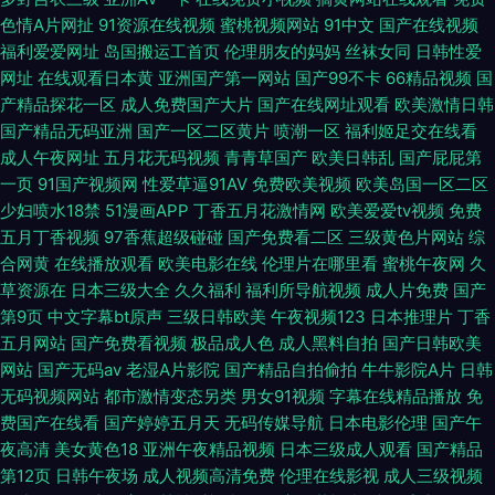
色情A片网扯
91资源在线视频
蜜桃视频网站
91中文
国产在线视频
在线观看 豆花在线免费 久久精品欧美麻豆 日韩精品成人 夜福利导航国产 91
福利爱爱网址
岛国搬运工首页
伦理朋友的妈妈
丝袜女同
日韩性爱
网址
在线观看日本黄
亚洲国产第一网站
国产99不卡
66精品视频
国
精品丝袜久久 av不卡在线电影网 国产人妖一区二区视频 日本老湿机啪啪视
产精品探花一区
成人免费国产大片
国产在线网址观看
欧美激情日韩
国产精品无码亚洲
国产一区二区黄片
喷潮一区
福利姬足交在线看
频 51精品在线 91免费入口观看 东方AV成人视
成人午夜网址
五月花无码视频
青青草国产
欧美日韩乱
国产屁屁第
一页
91国产视频网
性爱草逼91AV
免费欧美视频
欧美岛国一区二区
少妇喷水18禁
51漫画APP
丁香五月花激情网
欧美爱爱tv视频
免费
五月丁香视频
97香蕉超级碰碰
国产免费看二区
三级黄色片网站
综
合网黄
在线播放观看
欧美电影在线
伦理片在哪里看
蜜桃午夜网
久
草资源在
日本三级大全
久久福利
福利所导航视频
成人片免费
国产
第9页
中文字幕bt原声
三级日韩欧美
午夜视频123
日本推理片
丁香
五月网站
国产免费看视频
极品成人色
成人黑料自拍
国产日韩欧美
网站
国产无码av
老湿A片影院
国产精品自拍偷拍
牛牛影院A片
日韩
无码视频网站
都市激情变态另类
男女91视频
字幕在线精品播放
免
费国产在线看
国产婷婷五月天
无码传媒导航
日本电影伦理
国产午
夜高清
美女黄色18
亚洲午夜精品视频
日本三级成人观看
国产精品
第12页
日韩午夜场
成人视频高清免费
伦理在线影视
成人三级视频