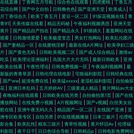
在线直播
|
丁香网五月导航
|
综合色在线观看
|
四虎蜜桃
|
丁香五月
花综合网
|
国产中文自拍
|
日韩撸色色
|
国产亚洲天堂
|
欧美成人
|
5
月丁香综合久
|
欧美丁香五月
|
爱豆一区二区
|
91探花视频在线
|
青
青91
|
天美传媒在线看
|
精品无码秘
|
午夜福利视频诱惑
|
亚洲天堂
黄片
|
国产精品自产拍在
|
国产精品永久
|
91插插久
|
羞羞网站在线
观看
|
日韩激情爱爱
|
欧美极度变态
|
男女打泡网站
|
欧美乱伦图片
|
国产妻精品一区
|
在线蜜桃淫秽
|
最新在线A片网址
|
欧美孕妇三级
片
|
国产黄色无码
|
日韩欧美视频二区
|
国产成人综合精品
|
激情av
吃瓜
|
欧美理论亚洲福利
|
岛国大片大片无吗
|
最新日韩欧美
|
亚洲
欧美在线看
|
午夜性理论
|
日韩免费视频一区
|
午夜福利视频网
|
最
新版的青青草原
|
日韩伦理在线电影
|
宅狼福利影院
|
日韩经典在线
|
国产ww
|
超清免费在线
|
欧美猛xxxxx
|
老湿机福利影院
|
自拍偷探
花
|
亚洲日本乱码
|
五月婷婷AV
|
三级黄成人精品
|
黄片网站av大全
|
夜晚福利在线观看
|
日韩欧美在线另类
|
自拍偷拍第1页
|
国产在线
播放网站
|
在线免费小视频
|
A片视频网址
|
国产v视频
|
白丝美女自
慰在线
|
亚洲午夜无码久久
|
精品国产一区二区
|
在线国产亚洲
|
亚
洲专区欧美专区
|
自拍另类
|
91在线视频播放
|
日本三极片
|
伦理电
影合集
|
欧美乱性
|
精东三级片
|
青草性视频
|
黄片怀旧Av
|
伦理福
利影院
|
夜干日干
|
日日色综合导航
|
日韩精品p
|
日韩电影免费网站