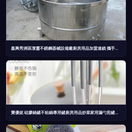
嘉興秀洲區潔靈不銹鋼器械設備廠廚房用品加盟連鎖 攜手全球加盟網jiameng.com，共享萬億級市場紅利
寶優妮 硅膠鍋鏟不粘鍋專用鏟廚房用品炒菜家用漏勺煎鏟喝湯勺套裝