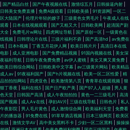
|
国产精品白丝
|
国产午夜视频在线
|
激情综五月
|
日韩操逼内射
|
日韩美女免费直播
|
免费A级观看
|
日韩欧美插
|
91资源网
|
一区二
区大陆国产
|
伦理片年轻的嫂子
|
三级黄色女男毛片
|
午夜成人在线
观看
|
日本在线视频观看
|
国产又粗又大
|
日韩欧美网
|
超清国产剧
大全
|
免费毛片w网址
|
四虎网址导航
|
国产原创一区
|
一级黄色在
线视频
|
日韩理论片在线
|
三级片福利不孬
|
国产高清hd
|
av免费在
线
|
日本h视频
|
丁香五月花伊人网
|
欧美日韩片片
|
高清日本在线
电影
|
成人亚洲电影
|
国产免费精品视频
|
91国内视频在线
|
美女深
夜福利导航
|
日韩午夜免费免费
|
av伊人蜜桃
|
美女又爽又黄免费
|
欧美日韩综合网站
|
日韩欧美中文字幕
|
av三级黄片网站
|
欧美精品
成人av
|
91夜福利国产
|
国产h片视频在线
|
欧美一区二区性爱
|
精
品拍拍拍网站
|
四虎亚色
|
欧美激情第八页
|
青青草在线观视频
|
狠
狠丁香夜
|
福利在线5
|
国产日产欧产美
|
国产97人人超碰
|
男人黄
色天堂
|
日韩国产高清
|
成人午夜拍拍拍
|
黄色一二三级毛片
|
高清
国产视频
|
成人A∨在线
|
孕妇AV片
|
三级在线导航
|
日韩色片
|
私人
午夜影院
|
男人毛片黄色
|
成人激情综合网
|
欧美福利天堂
|
免费看
片的播放器
|
91免费在线
|
91草草酒店视频
|
日本三级网页
|
欧美区
在线
|
激情文学AV
|
高中美女黑料不卡
|
少妇一区二区黑料
|
操操操
超碰
|
亚洲日本在线看
|
午夜免费福利密臀
|
国产三级国产
|
午夜欧