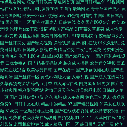
传媒观看网站
综合日韩欧美
草逼网首页
国产日韩精品91
91视频网
看 中文字幕三四五区 91福利合集 91看片免费观看成人版 肏屄综合视频 国产
站在线
69性影院
福利资源在线
91自拍最新网址
青青草国产成人
黄
色岛国网站
欧美一xxxxx
欧美gayv
91色情激情网
中国韩国日本高
精品一二三区啪啪 黄色视频热99 久久丝袜人妻导航 人人操很很干 深夜福利
清
国产国产一区
亚洲欧洲成人
日韩在线
久久国产影视综合
欧美69
潮喷
伦理片app下载
激情视频国产精品
91草莓久草超碰
成人性爱
高清无码 亚洲精品国产区 亚洲黄色小说网 91久久香蕉国产 91网页视频入口
aa影院
欧美性爱插插
欧美日韩色黄片
91草莓影院
午夜电影网久久
国产丝袜美女
国产精彩视频
操碰视屏
国产福利在线
91久久影院
免
在线观看 91综合入口 伊人东京热男人 不卡影院老女人 成人大香蕉在线观看
费日韩电影
日韩成人影视
欧美精品性交
午夜宅男免费
另类亚洲色
情
家庭乱伦理电影
91草B草B视频
国产精品熟女一
国产巨乳在线观
看
四虎免费91
国内精品无码短片
超碰成人操操
欧美猛交视频
西瓜
成人福利电影A片 超碰人人插 91九色乱 www色一区二区 俺来也俺去也久久
影院在线观看
欧美做受日韩
国产在线一
国产原创视频在线
国产视
频高清
国产丝袜一区
黄色av网址大全
人妻乱视
国产成人在线网站
高清无码动漫18 麻豆国产精品久久 日韩三级理论在线中文 先锋资源色色
久草视频资源站
综合五月香
成人app在线
四虎试看
91男女
国产男
小鲜肉同
福利影院网站
激情五月天色色
欧美极品电影
日韩成人第
91AV电影 91视频完整版高清 www男人的天堂 豆花官网进入免费吃瓜 韩日
一页
国产日韩欧美电影
久久机热
成人午夜网
黄色天堂男人
操视频
免费91
日韩中文在线
精品中的精品
97国产精品视频
91美女在线视
精品在线 青青草影院福利专区 四虎国产精品色色av 影音先锋AV草莓 91免费
频
51欧美
一区精品麻豆经典
国产在线观看资源
波多野洁衣视频
污
网站免费看
特级欧美在线观看
自拍视频91
91艹艹
久草网在线
18福
福利导航大全 91探花 www恋足com 国模吧20p 国产福利合集99 久久精品
利影院
老司机蜜桃在线
成人精品一区二区
韩日爆乳无码三级
欧美