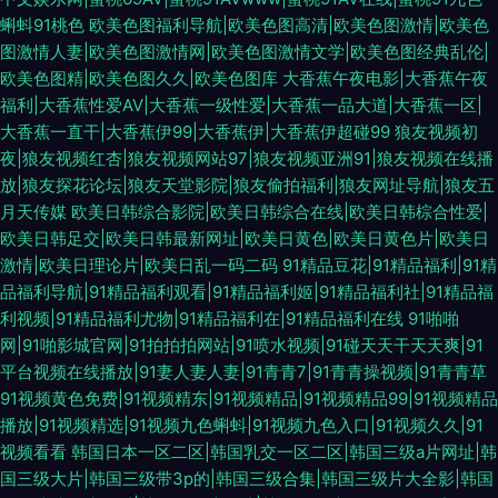
蝌蚪91桃色
欧美色图福利导航|欧美色图高清|欧美色图激情|欧美色
图激情人妻|欧美色图激情网|欧美色图激情文学|欧美色图经典乱伦|
欧美色图精|欧美色图久久|欧美色图库
大香蕉午夜电影|大香蕉午夜
福利|大香蕉性爱AV|大香蕉一级性爱|大香蕉一品大道|大香蕉一区|
大香蕉一直干|大香蕉伊99|大香蕉伊|大香蕉伊超碰99
狼友视频初
夜|狼友视频红杏|狼友视频网站97|狼友视频亚洲91|狼友视频在线播
放|狼友探花论坛|狼友天堂影院|狼友偷拍福利|狼友网址导航|狼友五
月天传媒
欧美日韩综合影院|欧美日韩综合在线|欧美日韩棕合性爱|
欧美日韩足交|欧美日韩最新网址|欧美日黄色|欧美日黄色片|欧美日
激情|欧美日理论片|欧美日乱一码二码
91精品豆花|91精品福利|91精
品福利导航|91精品福利观看|91精品福利姬|91精品福利社|91精品福
利视频|91精品福利尤物|91精品福利在|91精品福利在线
91啪啪
网|91啪影城官网|91拍拍拍网站|91喷水视频|91碰天天干天天爽|91
平台视频在线播放|91妻人妻人妻|91青青7|91青青操视频|91青青草
91视频黄色免费|91视频精东|91视频精品|91视频精品99|91视频精品
播放|91视频精选|91视频九色蝌蚪|91视频九色入口|91视频久久|91
视频看看
韩国日本一区二区|韩国乳交一区二区|韩国三级a片网址|韩
国三级大片|韩国三级带3p的|韩国三级合集|韩国三级片大全影|韩国