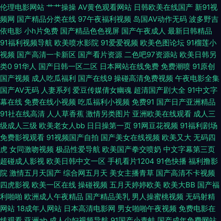
伦理电影网站
艹艹操操
AV黄色观看网站
日韩欧美在线国产
新91视
国产精品 青青草视频香蕉视频污 日韩伦理片 色玖玖精品 91jk黑丝在线观看
频网
国产精品分类在线
97午夜福利视频
岛国AV动作无码
波多野吉
依电影
小h片免费
国产精品色色视屏
国产午夜成人
最新日韩精品
91磨菇网 Av网址麻豆 波多野结衣午夜探花 玖玖爱资源网 日逼不卡 香蕉伊思
91福利视频导航
欧美喷水影院
91爱爱视频
欧美色图论坛
91榴莲小
视频
国产高清一卡新区
国产看片资源
二色吧97资源站
欧美日韩另
人在线12 51吃瓜网乱子伦精品 91精品54 超碰在线视91 国产21页草草 国产
类0
91华人
国产日韩一区二区
日本网站在线免费
免费潮喷
91原创
国产视频
成人吃瓜福利
国产在线9
操碰高清免费视频
午夜电影全集
欧美精品网 户外露出在线观看 四虎影院8848 亚洲99精品综合 91AV国产精
国产AV无码
人妻系列
爱豆传媒倩女幽魂
超清国产剧大全
91中文字
幕在线
免费在线小视频
吃瓜福利小视频
免费91
国产日产亚洲精品
品 91豆花网站免费观看 91九色蝌蚪人妻 91人妻福利精品 91探花在线 91在
91社在线高清
人人草香蕉
激情另类图片
亚洲欧美在线观看
成人三
级成人三级
欧美老女人bb
日日操第一页
91网豆花视频
91福利剧场
线网址 a黄色视频 人人操超碰蜜臀AV 婷婷色播亚洲综合色播 尤物亚洲不卡
免费影视观看
91视频国产自拍
国产美女在线视频
欧美又大
无码四
虎
女同激吻视频
极品性爱导航
欧美国产拳交喷奶
中文字幕第三页
亚洲精品 91大神精品 91视频w 91在线视频免费91 WWW黑丝AVHD 大香蕉
超碰成人影视
欧美日韩中文一区
手机看片1204
91色快播
福利撸影
院
激情五月天国产
综合网五月天
美女主播青草
国产高清不卡视频
四虎影视
欧美一区在线
操碰视频
五月天婷婷欧美
欧美大BB
国产福
伊人社 日韩无砖码毛片 夜晚男人资源 91vv福利社区 91视在线视频 91综合
利啪啪
欧洲成人午夜精品
国产精品美乳
男人操蜜桃视频
无码射精
网站
18成年人网站
日本高清电影网
男女啪啪午夜视频
免费电影在
娱乐 豆花吃瓜网 国产精品欧美日韩五月 老熟妇黑丝骚货18p 香蕉色色在线
线观看
亚洲ab
成人少妇视频导航
91国产小青蛙
国产成年免费网站