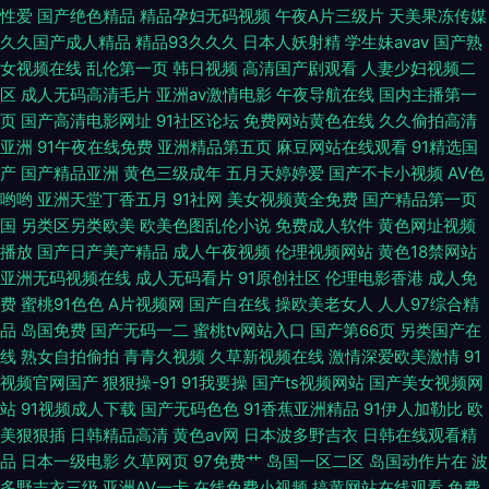
性爱
国产绝色精品
精品孕妇无码视频
午夜A片三级片
天美果冻传媒
久久香蕉98p 日本性交电影 午夜福利爽爽 91成年进入人口 91色
久久国产成人精品
精品93久久久
日本人妖射精
学生妹avav
国产熟
女视频在线
乱伦第一页
韩日视频
高清国产剧观看
人妻少妇视频二
wwwcom99热 国产91三级福利 女人天堂男人天堂AV 伊人久韩 91香蕉在线
区
成人无码高清毛片
亚洲av激情电影
午夜导航在线
国内主播第一
页
国产高清电影网址
91社区论坛
免费网站黄色在线
久久偷拍高清
吃瓜黑料在线麻烦 激情综合五月天 欧美成人久久之 先锋av资源站 婷婷色女
亚洲
91午夜在线免费
亚洲精品第五页
麻豆网站在线观看
91精选国
产
国产精品亚洲
黄色三级成年
五月天婷婷爱
国产不卡小视频
AV色
网 中文字幕人妻一区二区 91在线看 国产不卡的视频 老司机福利久久视频 五
哟哟
亚洲天堂丁香五月
91社网
美女视频黄全免费
国产精品第一页
国
另类区另类欧美
欧美色图乱伦小说
免费成人软件
黄色网址视频
播放
国产日产美产精品
成人午夜视频
伦理视频网站
黄色18禁网站
月婷婷激情网 91V一区二区 不卡的av影院 传媒视频在线观看 老司机私人影
亚洲无码视频在线
成人无码看片
91原创社区
伦理电影香港
成人免
费
蜜桃91色色
A片视频网
国产自在线
操欧美老女人
人人97综合精
院 婷婷热网 51视频在线观看国产 91茄子看片 肏屄视频看看 黑人性爱亚洲
品
岛国免费
国产无码一二
蜜桃tv网站入口
国产第66页
另类国产在
线
熟女自拍偷拍
青青久视频
久草新视频在线
激情深爱欧美激情
91
wwww 女同日本韩欧 四虎野音 中文字幕23页手机 91秘密入口 AV福利色导
视频官网国产
狠狠操-91
91我要操
国产ts视频网站
国产美女视频网
站
91视频成人下载
国产无码色色
91香蕉亚洲精品
91伊人加勒比
欧
航 国产激情一区二区三区 老女人丝袜诱惑 日韩经典久久 亚洲AV特一级棒 91
美狠狠插
日韩精品高清
黄色av网
日本波多野吉衣
日韩在线观看精
品
日本一级电影
久草网页
97免费艹
岛国一区二区
岛国动作片在
波
精品视频一区 97热热热热色 海角乱军 婷婷五月天成人网 91被艹 91网站视频
多野吉衣三级
亚洲AV一卡
在线免费小视频
搞黄网站在线观看
免费