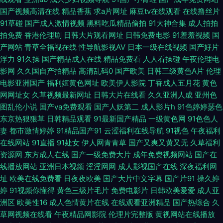
国产视频高清在线
精品香蕉
求a片网址
麻豆tv在线观看
在线撸丝片
91黑料网址入口 91在线免费版 WWW成人网 国产精品久久高潮 男人色网天
91草碰
国产成人激情视频
黑料吃瓜精品偷拍
91大神合集
成人拍拍
拍免费
香港伦理剧
日韩大片观看网址
日韩免费电影
91羞羞视频
国
堂 人妖另类人兽 亚洲成v∧ 51国产视频入口 91老司机福利导航 91在线白丝
产网站
青草全福视在线
性导航影视AV
日本一级在线视频
国产好片
浮力
91久操
国产精品成人在线
精品免费看
人人看操碰
午夜伦理电
大香蕉99伊人 国精99在线视频 久久国产一区 欧美喷水在线 日韩妞妞黄色网
影网
久久国自产拍精品
高清乱码0
国产欧美
日韩三级黄色A片
伦理
电影亚洲国产
福利姬黄色网址
欧美伊人影院
丁香成人五月花
黄色
五月丁香偷拍 伊人福利国产 91视频国产在线观看 福利社女上位 久久国产精
网网址女
久草视频最新网址
日韩大片在线看
久久亚洲人成
亚州色
图乱伦小说
国产va免费观看
国产人妖第二
成人影片h
91色婷婷瑟色
品9199 欧美片1区 日本成人中文在线 午夜天堂精品久久 91爱爱官方网 91看
东京热狠狠草
日韩精品观看
91最新国产精品
一级黄色网
91色色人
妻
都市激情婷婷
91精品国产91
云涩福利在线导航
91视色
午夜福利
片看婬黄大片 爱豆传媒熊猫成人 国产网站久久 狼友自拍网 日韩福利无码专
在线网站
91直播
91处女
伊人网青青草
国产又爽又黄又无
久草福利
资源网
东方成人在线
国产一级免费大片
成年免费视频网站
国产在
区 微拍福利91 婷婷日夜宗 亚洲精品五月婷婷 91av狼友 91狠狠超碰 国产线
线播放网站
亚洲日本视频
淫淫网网
成人影视国产在线
深夜福利网
址
欧美在线免费看
日夜夜欧美
国产大片中文字幕
国产片91
操久婷
路123 麻豆日B在线视频 先锋影音av资源网 中文字幕在线日韩 91密洮 91综
婷
91视频你懂得
黄色三级片毛片
免费电影片
日韩欧美爱爱
成人亚
洲区
欧美性16
成人色情黄片在线
在线观看亚洲精品
国产热综合
久
合探花 潮喷视频一区二区 九一精品首页在线观看 亚韩性爱 91视频在线观看
草网视频在线看
午夜精品网影院
伦理片完整版
黄视网站在线播放