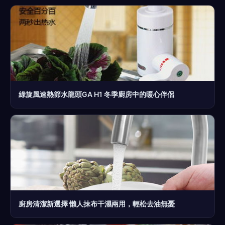
綠旋風速熱節水龍頭GA H1 冬季廚房中的暖心伴侶
廚房清潔新選擇 懶人抹布干濕兩用，輕松去油無憂