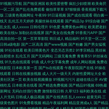
91视频污导航
国产啪亚洲国
欧美性爱密臀
疯狂少妇喷潮
欧美肏屄
一区二区
国产乱伦免费观看
偷拍草草草
97狠狠插
香蕉视频下载污
版
三级黄色视频网址
午夜99
91日逼视频
国产成在线观看
萌白酱一
线天
乱伦五月天婷婷
美腿丝袜在线观看
国产精品3p
91综合碰
国产
乱女乱
成人xxxxx
日韩伦理片
91色爱
免费黄色av网址
欧美肥老妇
欧美在线tv
加勒比在线视屏
国产美女在线免费
91香蕉污APP
国产
高清自拍一区
第一页草草影院
韩日成人
精品福利
91天堂一区二区
日韩a级电影
国产二区高清
国产www视频
国产粉嫩
国产男女猛视
频
91社在线看
欧美日韩黄色片
变态另态另类2
91李宗精品
黑丝袜
自慰喷水
乱伦五月
国产无码网站
三级无毒免费
青青草51
91丝袜在
线
91九色在线观看
91插
成人中文字幕免费
成年人网站视频
免费在
线影院
日本欧美第一页
国产ts在线观看
午夜影院国产在线
91操在
线观看
日韩在线播放视频
成人大片一级天天
内射性爱网址大全
欧
美社区第一页
欧美在线视频播放
91视频污污污
超碰在线公开
AV蜜
桃吃瓜
日本欧美在线看
国产精选免费视频
国产精品91视频
69热最
新网址
无码白丝强行免费
激情影院日韩
久草123
福利欧美在线
成
人片无码
日韩成人极品视频
国产在线诱惑
乱人xxxxx
超黄无码
三
级黄色图片
91免费看视频
精品午夜福利网
精品亚洲成a人
国产精品
萌白酱
日本理论
91操电影
91一区
成人精品无
91国产小视频
日韩美