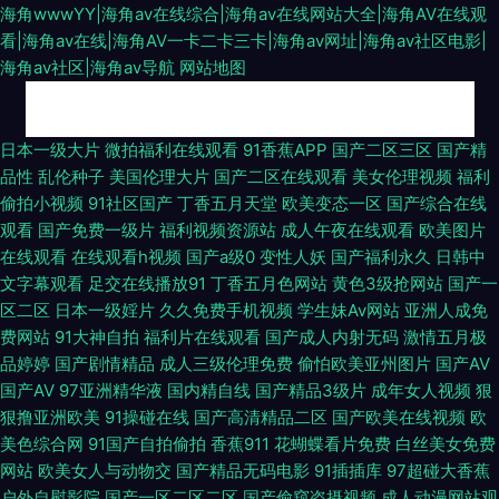
海角wwwYY|海角av在线综合|海角av在线网站大全|海角AV在线观
看|海角av在线|海角AV一卡二卡三卡|海角av网址|海角av社区电影|
海角av社区|海角av导航
网站地图
国产黄色在线精品 91美女黑料免费 超碰69资源 国产情侣肏屄视频 91羞羞网
日本一级大片
微拍福利在线观看
91香蕉APP
国产二区三区
国产精
品性
乱伦种子
美国伦理大片
国产二区在线观看
美女伦理视频
福利
站 91探花熟女在线播放 91A级午夜黄色片 91传媒在线观看 91传媒免费视频
偷拍小视频
91社区国产
丁香五月天堂
欧美变态一区
国产综合在线
观看
国产免费一级片
福利视频资源站
成人午夜在线观看
欧美图片
91九色青瓜草莓视频 91小情侣操逼刺激 大香蕉伊在线9 久久艹视频 欧美日
在线观看
在线观看h视频
国产a级0
变性人妖
国产福利永久
日韩中
文字幕观看
足交在线播放91
丁香五月色网站
黄色3级抢网站
国产一
韩色五月 欧日韩美精品四区 色悠悠在线直播网站 香蕉视频a片 91视频最新
区二区
日本一级婬片
久久免费手机视频
学生妹Av网站
亚洲人成免
费网站
91大神自拍
福利片在线观看
国产成人内射无码
激情五月极
链接 成人小网站 国产乱一区 国产综合不卡区 91制片厂探花在线 久热服务AV
品婷婷
国产剧情精品
成人三级伦理免费
偷怕欧美亚州图片
国产AV
国产AV
97亚洲精华液
国内精自线
国产精品3级片
成年女人视频
狠
欧女12p1区 自拍h网 91人人干 91探花在线观看百度 91专区在线欢看 韩国a√
狠撸亚洲欧美
91操碰在线
国产高清精品二区
国产欧美在线视频
欧
美色综合网
91国产自拍偷拍
香蕉911
花蝴蝶看片免费
白丝美女免费
中文 九九re5精品视频 久久六热视频 人人操人人爽 婷婷快播 亚州福利精品
网站
欧美女人与动物交
国产精品无码电影
91插插库
97超碰大香蕉
户外自慰影院
国产一区二区二区
国产偷窥盗摄视频
成人动漫网站观