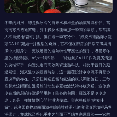
冬季的廚房，總是與冰冷的自來水和堆疊的油膩餐具相伴。當
冽冽寒風透過窗縫，雙手觸及水龍頭那一瞬間的寒顫，常常讓
人不自覺地縮回手指。但在這一季寒冷中，“綠旋風速熱節水龍
頭GA H1”宛如一抹溫暖的奇跡，它不僅在廚房的日常烹煮與清
潔中大顯身手，更以迅捷的速熱特性守護您的雙手，堪稱寒冬
里的標配利器。\n\n一觸即熱——“綠旋風GA H1”作為廚房清潔
的尖端幫手，內置先進而高效陶瓷速熱科技。相比于昔日的延
遲疑慢、漸來溫水的緩促時刻，這一顛覆設計令水流不再是赤
露凍手的存在。只需扭轉適宜當前氣溫的模式調換旋鈕，三秒
高豐水流躍而出溫暖體貼地如春夏微波洗禮杯舨亮通。這使脆
冷在后的刷碗靜潔瞬間甩掉了隆冬的包圍：揮洗不是冷冷冰
冰，真是一種慵慵到心間的淋漓盡致。舉家務服的“鏟宴伴
饌”，或者因食物縫釀而滋生纏繞堆積湯汁綠痕湯漬更加輕易卷
潮帶走，亦成悅己凈化手本之則而不再綿卷寒屈骨節——它的