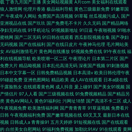
载
丁香九月国产主播
美女网站视频黄
A片com
美女福利在线观看
狼人激情网
伦理片香港
极品福利导航
黄色三级最新免费
91嫩草国
产
午夜成年人网站
免费国产高清视频
91草莓
丝瓜视频污成人
国产
亚洲视品在线
国产玖玖
国产免费毛不卡片
久久无码
国产精品网络
孕妇无码在线
91手机论坛
91视频新地址
91日逼
午夜啪视频
91啪水
蜜桃网
国产二区无码
91日韩在线观看
西瓜影院视频全集
国产孕妇
无码视频
国产在线福利
国产在线日皮片
午夜神马伦理
毛片网站美
女
AV福利激情毛片
黄色网在线播放
91视频免费在线
91午夜在线
福
利在线视频导航
欧美喷潮一区二区
午夜理论片
日本第二片区
国产
免费大片
精品呦视频
日本乱伦高清无码
深夜国产视频
91刺激视频
日本中文字幕一区
日韩免费精品视频
日本高清v
欧美日韩伦理午夜
91碰超免费
亚洲色图网站
精品欧美
成人AV在线观看
日本a级在线
干露脸熟女
在线观看黄色网
成人抖音
爰上碰91
国产美女91视频
国
产情侣片
97人人看
国产三级视频在线
91免费视频精品
国产精品另
类
黄色AV网站人
黄色91福利社
污网址18禁
国产高清不卡二区
成人
午夜视频免费
欧美激情福利网
国产青青青草
91草逼视频
免费看片
日韩
午夜视频福利免费
国产嫩草视频在线
69叉叉叉
最新日本在线
视频
日韩成人a
青青操91
五月天婷婷
91短视频在线
国产在线观看
的
白丝美女自慰网站
91福利免费视频
加勒比91AV
91在线观看
黄网