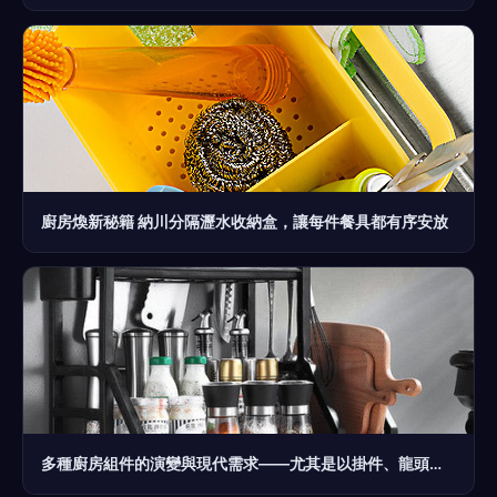
廚房煥新秘籍 納川分隔瀝水收納盒，讓每件餐具都有序安放
多種廚房組件的演變與現代需求——尤其是以掛件、龍頭和手環為止的工具提升與架設想