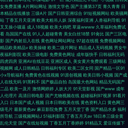
女免费直播
A片网站网址
激情文学色
国产主播第37页
青久青青
日
本精品在线播放
三级A片
国产日韩亚洲综合
91短视频网站
欧美骚网
站
丁香五月天亚洲
欧美大粗吊人妖
深夜福利亚洲
人兽福利导航
91
叉叉操小骚逼
成人18视频
欧美大鸡吧
草逼wwww
久草福利免费试
看
岛国国产在线
91人人超碰青青
美女白丝18禁
91肏比
国产三区电
影
国产内射后入在线
黄色网址网站网址
97超在线视
免费视频网站
精品欧美精品v
欧美操碰
欧美二级片网址
精品成人无码视频
男女午
夜福利影院
欧美三级电影
免费黄色网址
成年版快手
日韩福利无码
四虎四房
亚洲AV在线豆花
亚洲区成人
美女黄片免费观看
三级网站
视频网
成人日韩精品
日韩福利专区
欧美二区女同
国产精品一区91
小x导航福利
免费黄色在线视频
91原创视频
欧美日韩小视频
国产成
人在线无码
91黑料不
国产极品自拍
岛国最大色网站
精品无码国产
二品
欧美一及片
激情网婷婷
人妖大片
91天堂影视
国产www
成年
人伦理片
高清日韩电影
国产尤物视频在线
超碰福利97视屏
91看片
入口
日本国产成人视频
日本日韩欧美在线
黄色资料入口
黄色网三
级毛片
最新黄色av
麻豆影院免费
五月天堂丁香
国产精品水多
福利
所导航
三级视频网站J
51福利影院
丁香五月天av
18日本三级全黄
乱伦天堂
国产在线短视频
丁香五月丁香婷婷
91精品又
爱豆传媒下