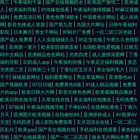
韩三
|
午夜福利干逼
|
国产在线视频奶水
|
欧美国产激情二
|
亚洲成
人
|
欧美福利导航
|
91传媒在线看
|
午夜福利激情视频
|
91麻豆视频
福利
|
免费高清日韩
|
黄色免费18喷水
|
中国黄色片网站
|
成人依依
网
|
影音先锋成人资源
|
国产第九页
|
岛国大片网址
|
日韩午夜福利
影院
|
日本爽片
|
男女干网站
|
91制片厂免费
|
一区二区三区色欲
|
国产成人免费看
|
人人澡超碰碰久久
|
91足交在线
|
午夜久久色情影
视
|
亚洲第一黄片
|
欧美影院狠狠直射
|
岛国欧美性爱视频
|
日韩无
码中文精品
|
亚洲精品色色网站
|
另类四虎
|
成人激情深爱网
|
丁香
福利导航
|
豆奶成人app
|
午夜福利你懂
|
午夜足交福利视频
|
变态
另类第二页
|
日韩第三十页
|
丁香社区五月天
|
美女福利毛片
|
日日
干干
|
操碰最新网址
|
福利爱爱网址
|
男女草逼网站
|
亚洲最色av
|
国产视频欧美
|
97日日碰
|
免费黄色A级
|
91成人精品视频
|
免费看
片的app
|
欧美日韩大片网
|
影音先锋色色网
|
欧美视频精品播放
|
欧美日韩在线专区
|
久草在线在线
|
美女福利在线播放
|
无码免费A
片
|
97操操
|
午夜福利视频导航
|
干孕妇AV
|
在线网站黄色
|
丁香六
月天
|
亚洲图片欧美视频
|
自拍偷拍99
|
亚洲婷婷成人
|
AV视屏AV
天堂
|
无码四虎
|
成人影院免费观看
|
五月花综合在线
|
一区二区三
区乱伦
|
欧美gay
|
国产美女视频在线
|
手机福利在线观看
|
夜色福利
导航
|
国产在线观看的
|
国产一区二区高清
|
狼友毛片网站免费
|
欧