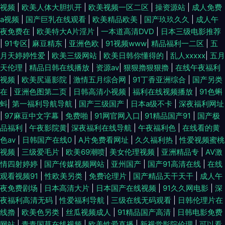
视频
|
欧美人体大胆扒开
|
欧美视频一区二区
|
操资源站
|
成人免费
a视频
|
国产巨乳在线观看
|
欧美精品欧美
|
国产玖玖久久
|
成人午
夜免费在
|
欧美特大A片淫片
|
一本道高清DVD
|
日本三级电影推荐
|
91专区
|
麻豆精东
|
亚洲色欧
|
91视频www
|
精品福利一二区
|
五
月天婷婷性爱
|
欧美三级网站
|
欧美日韩你懂得的
|
乱人xxxxx
|
五月
天伦理
|
精品日韩在线播放
|
资源av
|
狠狠擼狠狠擼
|
在线午夜福利
视频
|
欧美尻逼影院
|
激情五月综合网
|
91丁香亚洲综合
|
国产另类
在
|
亚洲色图第二页
|
日韩高清小视频
|
福利在线视频播放
|
91色蝌
蚪
|
第一福利导航导航
|
国产三级国产
|
日本a级不卡
|
深夜福利网址
|
97麻豆中文字幕
|
免费啪
|
91网官网入口
|
91精品国产91
|
国产极
品福利
|
午夜影院黄
|
深夜福利在线导航
|
午夜福利色
|
在线看的黄
色av
|
日韩国产在线0
|
A片免费看网址
|
久久福利热
|
性爱视频蜜桃
视频
|
三级爱毛片
|
欧美69潮喷
|
美女伦理视频
|
亚洲精品专
|
AV激
情四射婷婷
|
国产传媒视频网站
|
亚州国产
|
国产91高清在线
|
在线
观看视频91
|
性欧美另类
|
免费论理片
|
国产精品天干天干
|
成人午
夜免费剧场
|
日本高清大片
|
日本国产在线视频
|
91久久网电影
|
深
夜福利高清无码
|
性爱福利导航
|
三级在线无码观看
|
日韩伦理片在
线擼
|
欧美色另类
|
丝瓜视频成人
|
91精品国产高清
|
日韩电影免费
网站
|
青青国草在线视频
|
欧美性爱直播
|
新视觉影院伦理
|
可以看