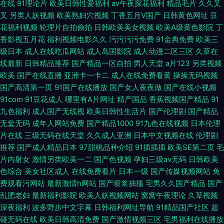
在线
91理论片
欧美日韩性爱福利
av午夜探花福利
精品毛片
久久叉
叉
另类人妖视频
欧美熟妇穴视频
丁香五月V国产
日韩黄色网址
豆
花福利视频
轮理片自拍偷拍
日韩欧美美女视频
欧美A级黄色影院
丁
香影视五月花
福利视频电影久久
污污污污免费
91金典免费
欧美三
级日本
成人在线吃瓜网站
成人岛国影院
成人动漫二区三区
久草在
线最新
日韩精品推荐
国产精品一区自拍
男人天堂
a片123
另类视频
欧美
国产在线直播
亚洲卡一卡二
成人在线免费看黄
操操无码视频
国产高清第一页
91国产在线播放
国产女人夜夜做
国产在线小视频
91com
91豆花成人
哪里有A片网址
精产国品
香蕉视频国产精品
91
九色福利
成人国产无线视
欧美日韩性生活片
国产伦理剧
国产精品
无套无码
成年人网站免费
国产精品1000
91九色在线视频
日本伦理
片在线
三级无码在线天堂
久久成人亚洲
日本中文视频在线
伦理剧
推荐
国产成人精品日本
97甜桃品种介绍
91插插插
欧美SE第二页
毛
片内射女
激情另类欧美一二
国产色视频
孕妇三级av无码
日韩欧美
色综合
美女社区成人
在线免费看片
日本一级
国产传媒视频网站
免
费观看污网站
最新激情h网站
国产喷浆抽搐
宅男久久国产精品
国产
乱肥老妇
最新福利影院
欧美人妖视频网站
窝窝午夜理论
久草视频
深夜福利
波多野步中文字幕
日韩福利网址导航
91精品国产社区
超
碰无码在线
欧美日韩高清免费
国产激情视频三区
宅男福利在线播放