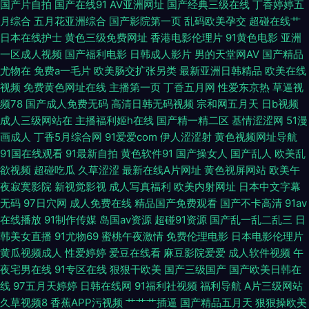
国产片自拍
国产在线91
AV亚洲网址
国产经典三级在线
丁香婷婷五
AV第二页 激情开心 狼友集中营一本道 欧美自拍综合 有码七区 91福利包网站
月综合
五月花亚洲综合
国产影院第一页
乱码欧美孕交
超碰在线艹
日本在线护士
黄色三级免费网址
香港电影伦理片
91黄色电影
亚洲
一区成人视频
国产福利电影
日韩成人影片
男的天堂网AV
国产精品
97资源在线视频 大香蕉综合色网 久久东京热大香蕉 欧美网站91 天天干日日
尤物在
免费a一毛片
欧美肠交扩张另类
最新亚洲日韩精品
欧美在线
视频
免费黄色网址在线
主播第一页
丁香五月网
性爱东京热
草逼视
伊人大香蕉影城 91导航福利在线21 91瑟瑟国产黑料 av资源先锋乱 浮力屁屁
频78
国产成人免费无码
高清日韩无码视频
宗和网五月天
日b视频
成人三级网站在
主播福利姬h在线
国产精一精二区
基情涩涩网
51漫
草影院 老司机剧场 日韩伦理片 午夜精品人妻二区三区 91包操 91蜜桃日韩
画成人
丁香5月综合网
91爱爱com
伊人涩涩射
黄色视频网址导航
91国在线观看
91最新自拍
黄色软件91
国产操女人
国产乱人
欧美乱
95视频资源总站共享 东方av一直在线 黄色直播91 蜜桃视频在线看 色WWW
欲视频
超碰吃瓜
久草涩涩
最新在线A片网址
黄色视屏网站
欧美午
夜寂寞影院
新视觉影视
成人写真福利
欧美内射网址
日本中文字幕
亚洲国产 在线不卡的AV初 91精品探花网址 91午夜福利导航 操色国产综合
无码
97日穴网
成人免费在线
精品国产免费观看
国产不卡高清
91av
在线播放
91制作传媒
岛国av资源
超碰91资源
国产乱一乱二乱三
日
国产精品欧美亚洲国产 九一桃色社区 欧美日韩麻 午夜精品久久99 91传媒官
韩美女直播
91尤物69
蜜桃午夜激情
免费伦理电影
日本电影伦理片
黄瓜视频成人
性爱婷婷
爱豆在线看
麻豆影院爱爱
成人软件视频
午
网 91社91shecom wwwcom 国产成人一区二 久久成人欧美 青草草一级片黄
夜宅男在线
91专区在线
狠狠干欧美
国产三级国产
国产欧美日韩在
线
97五月天婷婷
日韩在线网
91福利社视频
福利导航
A片三级网站
色视频 无码素人福利 51老司机福利社 99福利影视在线 国产黄精品合集视频
久草视频8
香蕉APP污视频
艹艹艹插逼
国产精品五月天
狠狠操欧美