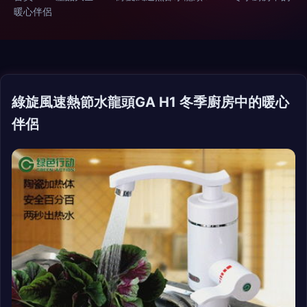
暖心伴侶
綠旋風速熱節水龍頭GA H1 冬季廚房中的暖心
伴侶