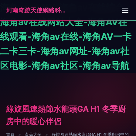
海角wwwYY-海角av在线综合-
河南奇跡天使網絡科技有限公司
海角av在线网站大全-海角AV在
线观看-海角av在线-海角AV一卡
二卡三卡-海角av网址-海角av社
区电影-海角av社区-海角av导航
綠旋風速熱節水龍頭GA H1 冬季廚
房中的暖心伴侶
首頁
>
產品大全
>
綠旋風速熱節水龍頭GA H1 冬季廚房中的