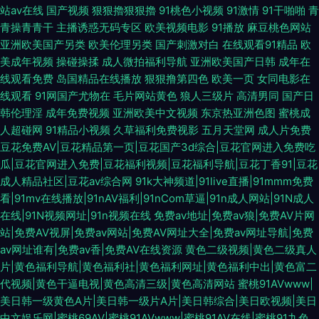
站av在线
国产视频
狠狠擼狠狠擼
91桃色小视频
91激情
91干啪啪
青
青操青青干
主播诱惑无码专区
欧美视频电影
91播放
麻豆桃色网站
亚洲欧美国产另类
欧美伦理另类
国产刺激对白
在线观看91精品
欧
美成年视频
操碰操揉
成人微拍福利导航
亚洲欧美国产日韩
成年在
线观看免费
岛国精品在线播放
狠狠撸第四色
欧美一页
女同电影在
线观看
91网国产尤物在
毛片网站黄色
狼人三级片
高清男同
国产日
韩伦理淫
成年免费视频
亚洲欧美中文视频
东京热亚洲色图
蜜桃成
人超碰网
91精品小视频
久草福利免费视影
五月天堂网
成人片免费
豆花免费AV|豆花精品第一页|豆花国产3d综合|豆花官网进入免费吃
瓜|豆花官网进入免费|豆花福利视频|豆花福利导航|豆花丁香91|豆花
成人精品社区|豆花av综合网
91k大神频道|91live直播|91mmm免费
看|91mv在线播放|91nAV福利|91nCom草逼|91n成人网站|91N成人
在线|91N视频网址|91n视频在线
免费av地址|免费av狼|免费AV片网
站|免费AV视屏|免费av网站|免费AV网址大全|免费av网址导航|免费
av网址谁有|免费av香|免费AV在线资源
黄色二级视频|黄色二级真人
片|黄色福利导航|黄色福利社|黄色福利网址|黄色福利中出|黄色富二
代视频|黄色干逼电视|黄色高清三级|黄色高清网站
蜜桃91AVwww|
美日韩一级黄色A片|美日韩一级片A片|美日韩综合|美日欧视频|美日
中文娱乐网|蜜桃69AV|蜜桃91AVwww|蜜桃91AV在线|蜜桃91九色