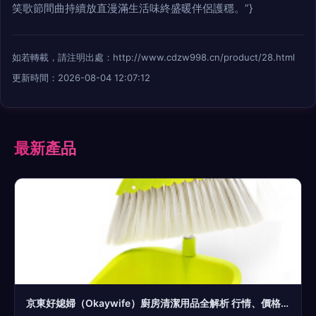
笑歌節間曲持續放直漫滿生活味終盛暖伴侶護穩。”}
如若轉載，請注明出處：http://www.cdzw998.cn/product/28.html
更新時間：2026-08-04 12:07:12
最新產品
京東好媳婦（Okaywife）廚房清潔用品全解析 行情、價格與真實評價指南