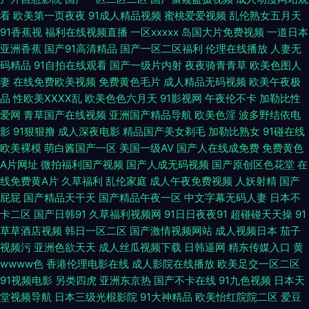
二区精品 中日韩美激情 影音先锋电影日韩91 91九色蝌蚪视频网站 91社区在
看
欧美第一页夜夜
91成人精品视频
蜜桃爱爱视频
乱伦熟女五月天
91香蕉视
福利在线视频直播
一区xxxxx
岛国大片免费视频
一道日本
亚洲香蕉
国产91高清精品
国产一区二区福利
伦理在线播放
人妻无
线播放 91亚洲网站 91中文视频在线 91伊人在线亚洲精品 91在线A级片 超碰
码精品
91自拍在线观看
国产一级片内射
夜夜骑青青草
欧美色图人
妻
在线免费欧美视频
免费黄色毛片
成人精品无码视频
欧美午夜极
人人人91 肏久在线91观看 成人性生活免费视频 国产91av你懂的 九一茄子免
品
性欧美ⅩⅩⅩⅩ乱
欧美色色六月天
91影视网
午夜伦不卡
加勒比性
爱网
青草国产在线视频
亚洲国产精品导航
欧美色淫
波多野结依电
费 麻豆91红果果冻天美 男人天堂亚洲手机版 日韩成人日韩精品 91伊人资源
影
91狠狠撸
成人深夜电影
精品国产美女剃毛
加勒比熟女
91碰在线
欧美裸模
萌白酱国产一区
美国一级AV
国产人在线成免费
免费黄色
站 91n线破视频 久久爽一区 wwwsese视频 1024国产在线看片 草莓视频
A片网址
微拍福利国产视频
国产人成无码视频
国产原创区色花堂
在
线免费黄A片
久草福利
乱伦家庭
成人午夜免费视频
人妖射精
国产
apk污 午夜仑理 91亚洲福利 人妻午夜天堂 91免费网址 精品国产毛片 91制作
屁屁
国产精品天干天
国产精品午夜一区
中文字幕无码人妻
日本不
卡二区
国产日韩91
久草福利视频网
91日日夜夜91
超碰碰天天操
91
室白乳 欧美成人网视频在线 91社区色色网 色悠悠亚洲综合影院 白丝骚货艹
草草酒店视频
韩日一区二区
国产激情视频网站
成人视频日本
茄子
视频污
亚洲色欲天天
成人丝瓜视频下载
日韩逼网
精东传媒入口
黄
白浆在线 影音先锋成人av网址 成人福利基地无码大量 婷婷五月天色婷 国产
wwww色
香港伦理电影在线
成人影院在线播放
欧美足交一区二区
91视频电影
另类四虎
亚洲东京热
国产不卡在线
91九色视频
日本天
精品久久嫩草 91精品自 伊人网在线婷婷 国产区视频 色国欧美 色撸露在线观
堂视频导航
日本三级光棍影院
91大神精品
欧美怡红院院二区
爱豆