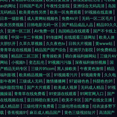
av的网址
|
日韩国产毛片
|
午夜性交影院
|
亚洲综合无码高清
|
岛国
无码精品
|
欧美黄色性另类
|
欧美一区免费观看
|
91视频在线直播
|
日本一级影视
|
成人黄网站视频色
|
免费AV片
|
无码一区二区毛片
|
欧美另类视频
|
日韩电影无码一区
|
国产精品成品人品
|
精品93久久
久
|
亚洲一区三区
|
AV免费一区
|
岛国精品在线观看
|
国产不卡线上
观看
|
中国一卡二卡视频
|
91传媒网
|
在线观看三级网址
|
欧美人体
大胆扒开
|
久草久草视频
|
久久夜色tv
|
日韩大片视频
|
黄www站
|
青青草在在线视频
|
精品国产国产综合
|
亚洲浮力影院
|
91免费精品
视频
|
精品区二区三区
|
青青操欧美
|
萌白酱福利姬网站
|
三级片AV
网站
|
小视频h
|
变态乱伦
|
91视频污污版
|
深夜福利偷拍视频
|
国
产精品无码专区
|
三级片91com
|
黑人操欧美
|
午夜黄色激情
|
精品
福利影视
|
欧美精品视频一区
|
91视频看污片
|
91视频青青
|
久久电
影午夜网
|
三级成人无码
|
激情播播网
|
97超碰色色
|
抖阴色色91
|
福利影院导航
|
国产大片观看
|
欧美成人视屏
|
无码成人精品
|
91视
频操逼
|
青青草在线免费看
|
91资源在线观看
|
91网官网入口
|
国产
在线视频在线
|
亚日韩喷白浆无码
|
欧美不卡区
|
国产在线女主播
|
成人精品部
|
三级伦理片免费看
|
三级伦理在线播放
|
结衣波多野下
载
|
香蕉视频91
|
麻豆成人精品国产
|
黄色三级视頻短片
|
高清国产