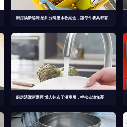
廚房煥新秘籍 納川分隔瀝水收納盒，讓每件餐具都有序安放
廚房清潔新選擇 懶人抹布干濕兩用，輕松去油無憂