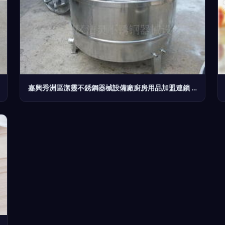
嘉興秀洲區潔靈不銹鋼器械設備廠廚房用品加盟連鎖 攜手全球加盟網jiameng.com，共享萬億級市場紅利