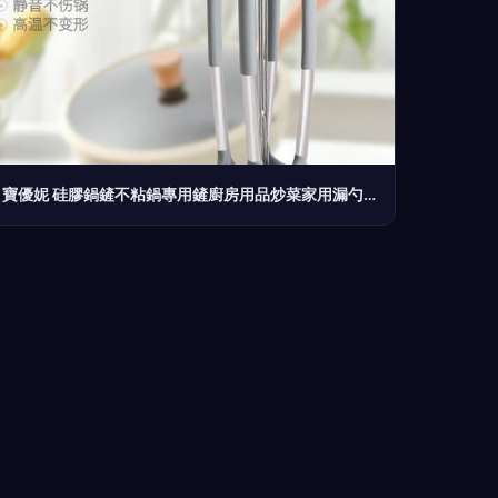
寶優妮 硅膠鍋鏟不粘鍋專用鏟廚房用品炒菜家用漏勺煎鏟喝湯勺套裝