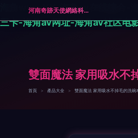
海角wwwYY-海角av在线综合-
河南奇跡天使網絡科技有限公司
三卡-海角av网址-海角av社区电影
雙面魔法 家用吸水不掉
首頁
>
產品大全
>
雙面魔法 家用吸水不掉毛的洗碗布