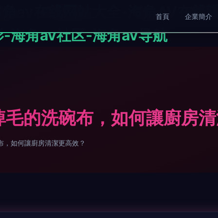
海角av在线网站大全-海角AV在线
首頁
企業簡介
-海角av社区-海角av导航
毛的洗碗布，如何讓廚房
，如何讓廚房清潔更高效？