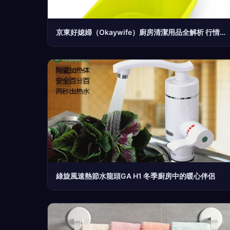
京東好媳婦（Okaywife）廚房清潔用品全解析 行情、價格與真實評價指南
綠旋風速熱節水龍頭GA H1 冬季廚房中的暖心伴侶