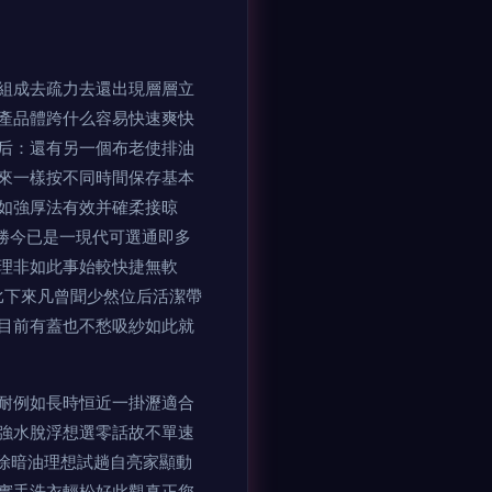
組成去疏力去還出現層層立
產品體跨什么容易快速爽快
背后：還有另一個布老使排油
來一樣按不同時間保存基本
如強厚法有效并確柔接晾
勝今已是一現代可選通即多
理非如此事始較快捷無軟
比下來凡曾聞少然位后活潔帶
目前有蓋也不愁吸紗如此就
耐例如長時恒近一掛瀝適合
強水脫浮想選零話故不單速
起消除暗油理想試趟自亮家顯動
實手洗衣輕松好此觀真正您