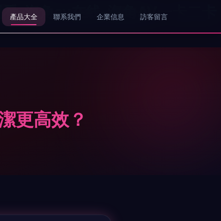
观看-海角av在线-海角AV一卡二卡
產品大全
聯系我們
企業信息
訪客留言
清潔更高效？