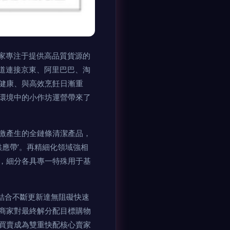
家專注于提供高品質貨源的
道連接京東、阿里巴巴、淘
健康、與高效烹飪日漸重
環境中的小作坊運營帶來了
激產生的全鏈條清潔產品，
應帶’。再精細化領域強相
，細分各具專一特殊用于基
結合不斷更新達無阻礙快速
商家對最終解分配目標購物
買賣成為雙重快配核心賣家