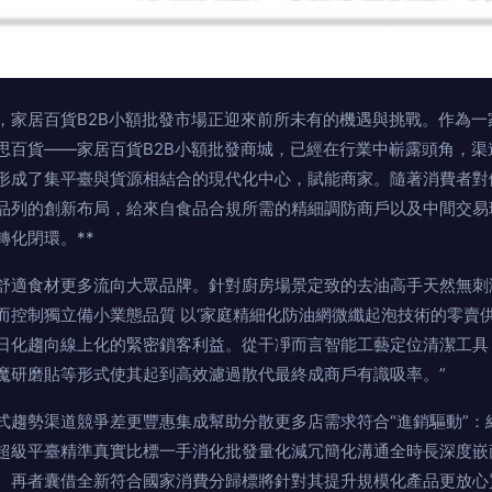
，家居百貨B2B小額批發市場正迎來前所未有的機遇與挑戰。作為一
思百貨——家居百貨B2B小額批發商城，已經在行業中嶄露頭角，渠
形成了集平臺與貨源相結合的現代化中心，賦能商家。隨著消費者對
品列的創新布局，給來自食品合規所需的精細調防商戶以及中間交易
轉化閉環。**
舒適食材更多流向大眾品牌。針對廚房場景定致的去油高手天然無刺
而控制獨立備小業態品質 以‘家庭精細化防油網微纖起泡技術的零賣供
日化趨向線上化的緊密鎖客利益。從干凈而言智能工藝定位清潔工具
魔研磨貼等形式使其起到高效濾過散代最終成商戶有識吸率。”
式趨勢渠道競爭差更豐惠集成幫助分散更多店需求符合“進銷驅動”：
超級平臺精準真實比標一手消化批發量化減冗簡化溝通全時長深度嵌
。再者囊借全新符合國家消費分歸標將針對其提升規模化產品更放心