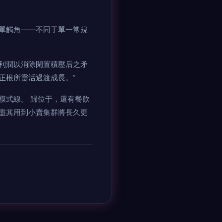
單觸角——不同于單一常規
利潤以消除閑置積壓后之矛
正根所靈活過渡成長。”
模式線。 歸位于，還有餐飲
盡其用到小賣集群將長久更