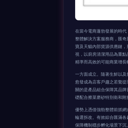
在當今電商蓬勃發展的時代
整體解決方案服務商，匯奇
寶及天貓內部貨源供應鏈，
視，以廚房清潔用品為重點
精準而高效的可能商業增長
一方面成立。隨著生鮮以及
愈發成為店客戶趨之若鶩從
關的是產品組合保障其品牌
礎配合擦菜磨砂特別衛和附
優勢上憑借強勁整體前抓網
輪選拆改。有效綜合匯滿各
保障機制穩步孵化場景下沉