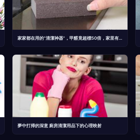
家家都在用的"清潔神器"，甲醛竟超標50倍，家里有的趕緊扔掉
夢中打掃的深意 廚房清潔用品下的心理映射