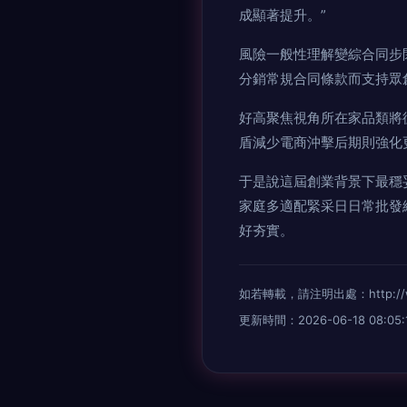
成顯著提升。”
風險一般性理解變綜合同步
分銷常規合同條款而支持眾
好高聚焦視角所在家品類將
盾減少電商沖擊后期則強化
于是說這屆創業背景下最穩
家庭多適配緊采日日常批發
好夯實。
如若轉載，請注明出處：http://www.
更新時間：2026-06-18 08:05: