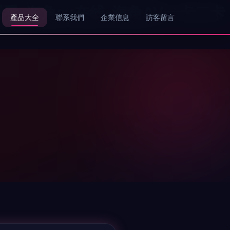
观看-海角av在线-海角AV一卡二卡
產品大全
聯系我們
企業信息
訪客留言