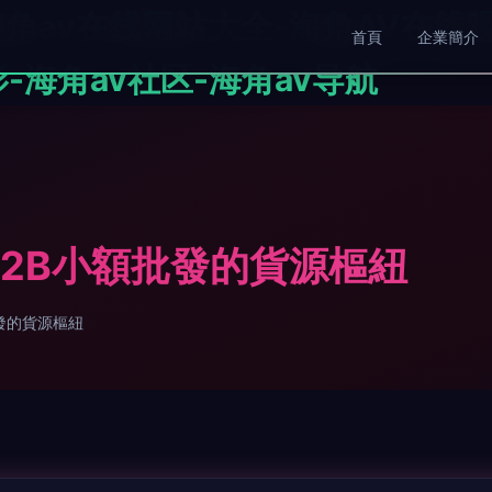
海角av在线网站大全-海角AV在线
首頁
企業簡介
-海角av社区-海角av导航
B2B小額批發的貨源樞紐
發的貨源樞紐