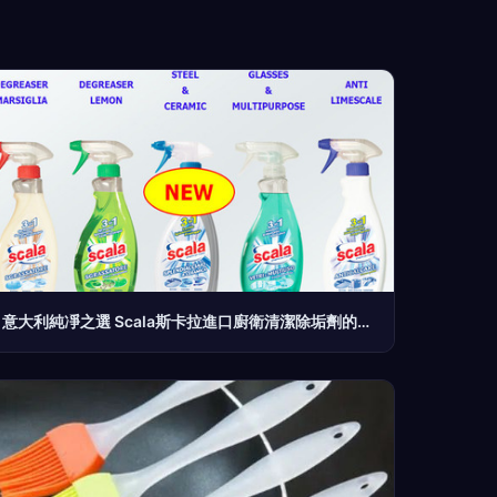
意大利純凈之選 Scala斯卡拉進口廚衛清潔除垢劑的工業美學與日常守護