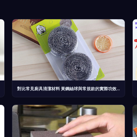
對比常見廚具清潔材料 黃鋼絲球與常規款的實際功效測評