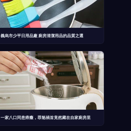
義烏市少平日用品廠 廚房清潔用品的品質之選
一家八口同患癌癥，罪魁禍首竟然藏在自家廚房里