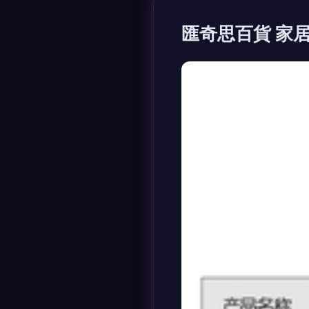
匯奇思百貨 家