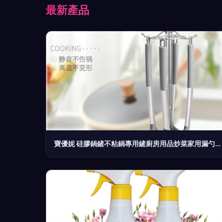
最新產品
寶優妮 硅膠鍋鏟不粘鍋專用鏟廚房用品炒菜家用漏勺煎鏟喝湯勺套裝