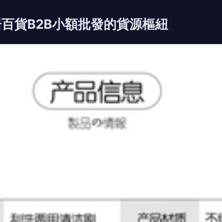
居百貨B2B小額批發的貨源樞紐