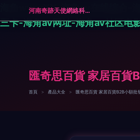
海角wwwYY-海角av在线综合-
河南奇跡天使網絡科技有限公司
三卡-海角av网址-海角av社区电影
匯奇思百貨 家居百貨
首頁
>
產品大全
>
匯奇思百貨 家居百貨B2B小額批